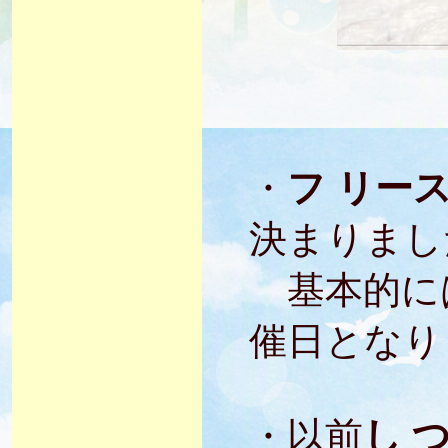
・
フ リー
決まりまし
基本的に
催日となり
・以前
し 