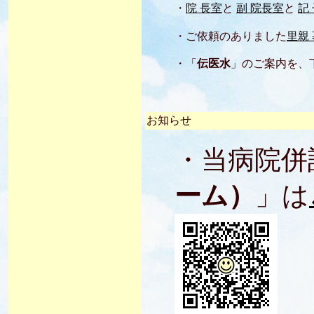
・
院 長室
と
副 院長室
と
記
・ご依頼のありました
里親
・「
伝医水
」のご案内を、
お知らせ
・当病院併
ーム）
」は