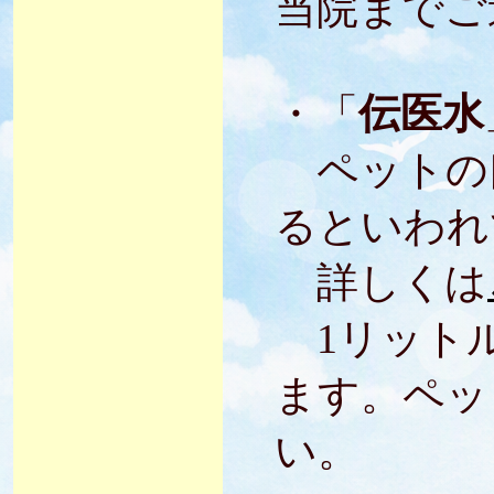
当院までご
・「
伝医水
ペットの
るといわれ
詳しくは
1リットル
ます。ペッ
い。