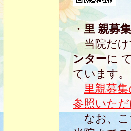
・
里 親募
当院だけ
ンター
に 
ています。
里親募集
参照いただ
なお、こ