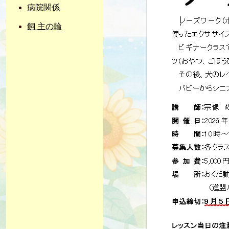
病院関係
飼 主の輪