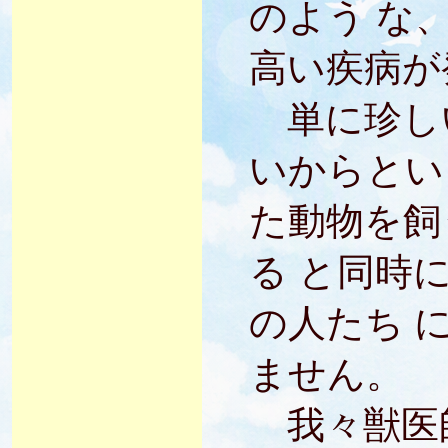
のよう な
高い疾病が
単に珍し
いからとい
た動物を飼
る と同時
の人たち 
ません。
我々獣医