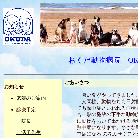
おくだ動物病院 OKUDA 
ごあいさつ
お知らせ
暑い夏がやってきました
来院のご案内
人同様、動物たちも日射病
ても熱中症といわれる症状
診療予定
合、熱の発散の下手な動物
院長
に動物をおいて出かける場
熱中症になります。小さな
活子先生
中症になる のをふせぐこ