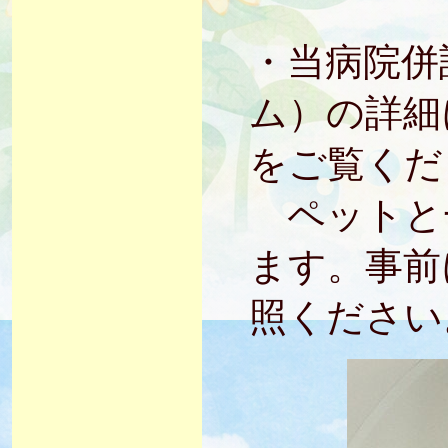
・当病院併
ム）の詳細
をご覧くだ
ペットと
ます。事前
照ください