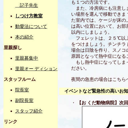
も１つの方法です。
記子先生
また、冷房病にも注意しま
い場所を選んで移動できま
しつけ方教室
た室内では、ケージが床の
は高い位置において、お部
動愛法について
以内にしましょう。
本の紹介
フェレットは、２５℃以上
をつけましょう。チンチラ
里親探し
場合は日陰を作り、スノコ
原因となって熱中症になる
里親募集中
もし熱中症になってしまっ
ださい。
里親オー ディション
スタッフルーム
夜間の急患の場合はこちらへ：http
院長室
イベントなど緊急性の高いお知
副院長室
・
【お くだ動物病院】次
スタッフ紹介
リンク