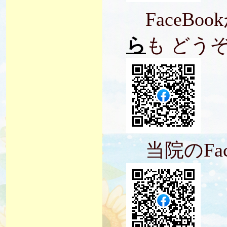
FaceBo
ら
も どう
当院のFac