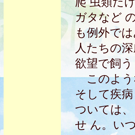
爬 虫類だ
ガタなど 
も例外では
人たちの深
欲望で飼う
このよう
そして疾病
ついては、
せ ん。い