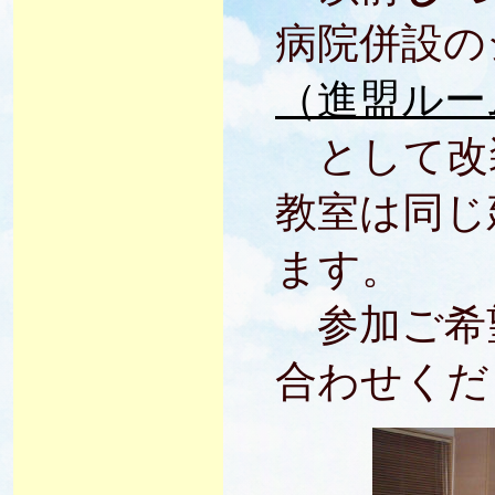
病院併設の
（進盟ルー
として改
教室は同じ
ます。
参加ご希
合わせくだ