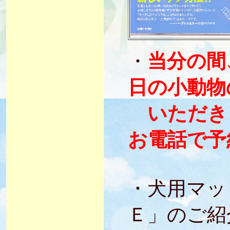
・
当分の間
日の小動物
いただき
お電話で予
・犬用マッ
Ｅ」のご紹